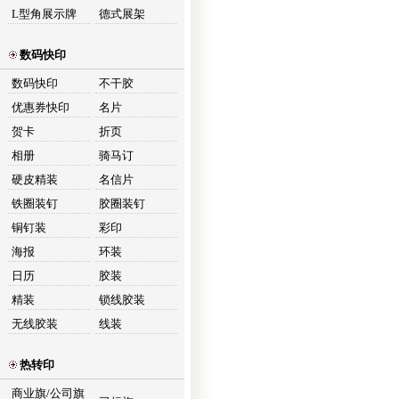
L型角展示牌
德式展架
数码快印
数码快印
不干胶
优惠券快印
名片
贺卡
折页
相册
骑马订
硬皮精装
名信片
铁圈装钉
胶圈装钉
铜钉装
彩印
海报
环装
日历
胶装
精装
锁线胶装
无线胶装
线装
热转印
商业旗/公司旗