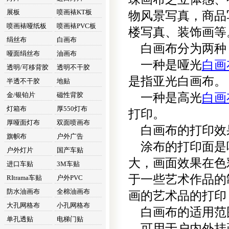
展板
喷画裱KT板
物风景写真，商品
喷画裱哑纸板
喷画裱PVC板
楼写真、装饰画等
绢丝布
白画布
白画布分为两种
哑面绢丝布
油画布
一种是哑光
白画
透明/可移背胶
透明不干胶
是指亚光白画布。
半透不干胶
地贴
金/银铂片
磁性背胶
一种是高光
白画
灯箱布
厚550灯布
打印。
厚哑面灯布
双面喷画布
白画布的打印效
旗帜布
户外广告
涂布的打印面是
户外灯片
国产车贴
大，画面效果在色
进口车贴
3M车贴
于一些艺术作品的
RItrama车贴
户外PVC
防水油画布
全棉油画布
画的艺术品的打印
大孔网格布
小孔网格布
白画布的适用范
单孔透贴
电梯门贴
可用于户内外挂