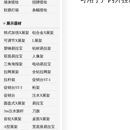
墙体喷绘
招牌喷绘
软膜灯箱
条幅喷绘
展示器材
韩式加强X展架
铝合金X展架
可调节X展架
L展架
塑钢易拉宝
铝材易拉架
双面易拉宝
人像架
三角海报架
电动易拉宝
拉网展架
全铝拉网架
拉杆箱
促销台ST-1
促销台ST-3
桁架
促销台
注水X展架
圆盘式X展架
易拉宝
3m注水旗杆
刀旗
齿轮X展架
桌面X展架
A型展架
宽底座易拉宝