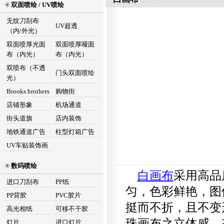
双面喷绘 / UV喷绘
无纹刀刮布
UV超透
（内/外光）
双面喷厚光面
双面喷厚哑面
布（内光）
布（内光）
双喷布（不透
门头双面喷绘
光）
Brooks brothers
购物街
店铺形象
机场通道
街头道旗
店内装饰
地铁通道广告
柱型灯箱广告
UV车贴装饰画
数码喷绘
白画布
采用高品
进口刀刮布
PP纸
匀，色彩鲜艳，图
PP背胶
PVC胶片
挺而不折，且不变
高光相纸
可移不干胶
珠画布之立体感、
灯片
进口灯片