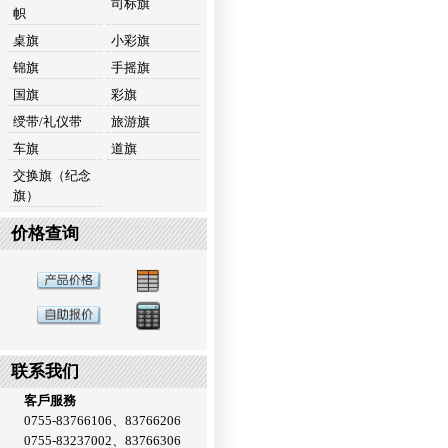
司标旗
帜
桌旗
小彩旗
锦旗
手摇旗
国旗
彩旗
绶带/礼仪带
旅游旗
车旗
道旗
交换旗（纪念
旗）
价格查询
联系我们
客戶服務
0755-83766106、83766206
0755-83237002、83766306