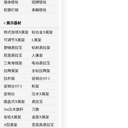
墙体喷绘
招牌喷绘
软膜灯箱
条幅喷绘
展示器材
韩式加强X展架
铝合金X展架
可调节X展架
L展架
塑钢易拉宝
铝材易拉架
双面易拉宝
人像架
三角海报架
电动易拉宝
拉网展架
全铝拉网架
拉杆箱
促销台ST-1
促销台ST-3
桁架
促销台
注水X展架
圆盘式X展架
易拉宝
3m注水旗杆
刀旗
齿轮X展架
桌面X展架
A型展架
宽底座易拉宝