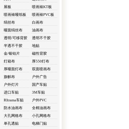
展板
喷画裱KT板
喷画裱哑纸板
喷画裱PVC板
绢丝布
白画布
哑面绢丝布
油画布
透明/可移背胶
透明不干胶
半透不干胶
地贴
金/银铂片
磁性背胶
灯箱布
厚550灯布
厚哑面灯布
双面喷画布
旗帜布
户外广告
户外灯片
国产车贴
进口车贴
3M车贴
RItrama车贴
户外PVC
防水油画布
全棉油画布
大孔网格布
小孔网格布
单孔透贴
电梯门贴