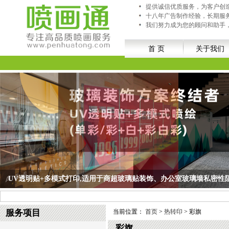
提供诚信优质服务，为客户创
十八年广告制作经验，长期服
我们努力成为您的顾问和助手
首 页
关于我们
UV透明贴+多模式打印,适用于商超玻璃贴装饰、办公室玻璃墙私密性
UV透明贴+多模式打印,适用于商超玻璃贴装饰、办公室玻璃墙私密性阻隔等空间；
服务项目
当前位置：
首页
>
热转印
> 彩旗
彩旗