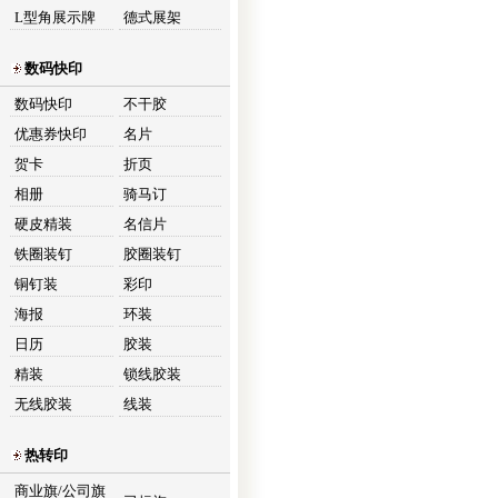
L型角展示牌
德式展架
数码快印
数码快印
不干胶
优惠券快印
名片
贺卡
折页
相册
骑马订
硬皮精装
名信片
铁圈装钉
胶圈装钉
铜钉装
彩印
海报
环装
日历
胶装
精装
锁线胶装
无线胶装
线装
热转印
商业旗/公司旗