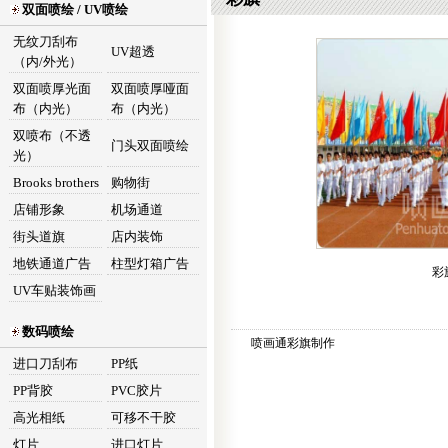
双面喷绘 / UV喷绘
无纹刀刮布
UV超透
（内/外光）
双面喷厚光面
双面喷厚哑面
布（内光）
布（内光）
双喷布（不透
门头双面喷绘
光）
Brooks brothers
购物街
店铺形象
机场通道
街头道旗
店内装饰
地铁通道广告
柱型灯箱广告
彩
UV车贴装饰画
数码喷绘
喷画通彩旗制作
进口刀刮布
PP纸
PP背胶
PVC胶片
高光相纸
可移不干胶
灯片
进口灯片