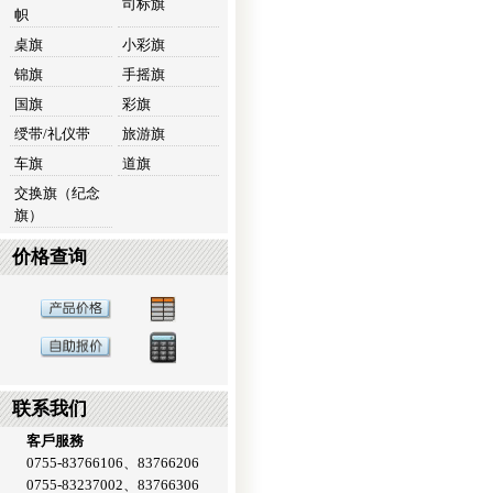
司标旗
帜
桌旗
小彩旗
锦旗
手摇旗
国旗
彩旗
绶带/礼仪带
旅游旗
车旗
道旗
交换旗（纪念
旗）
价格查询
联系我们
客戶服務
0755-83766106、83766206
0755-83237002、83766306