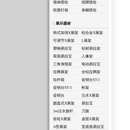
墙体喷绘
招牌喷绘
软膜灯箱
条幅喷绘
展示器材
韩式加强X展架
铝合金X展架
可调节X展架
L展架
塑钢易拉宝
铝材易拉架
双面易拉宝
人像架
三角海报架
电动易拉宝
拉网展架
全铝拉网架
拉杆箱
促销台ST-1
促销台ST-3
桁架
促销台
注水X展架
圆盘式X展架
易拉宝
3m注水旗杆
刀旗
齿轮X展架
桌面X展架
A型展架
宽底座易拉宝