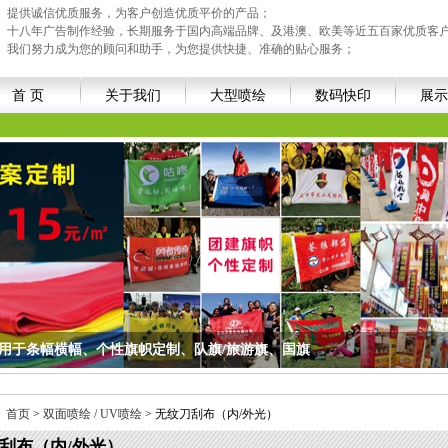
提供诚信优质服务，为客户创造优质平价的产品；
十八年广告制作经验，长期服务于国内高端品牌、及港澳、欧美等近五百家优质客
我们努力成为您的顾问和助手，为您提供快捷、准确的贴心服务；
首 页
关于我们
大型喷绘
数码快印
展示
适用于条幅横幅、个性旗帜定制、队旗/旅游旗、国旗
横幅、个性旗帜定制、队旗/旅游旗、国旗
：
首页
>
双面喷绘 / UV喷绘
> 无纹刀刮布（内/外光）
刮布（内/外光）