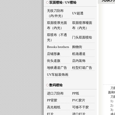
双面喷绘 / UV喷绘
无纹刀刮布
UV超透
（内/外光）
双面喷厚光面
双面喷厚哑面
布（内光）
布（内光）
双喷布（不透
门头双面喷绘
光）
Brooks brothers
购物街
店铺形象
机场通道
街头道旗
店内装饰
地铁通道广告
柱型灯箱广告
UV车贴装饰画
数码喷绘
刀刮
面和
进口刀刮布
PP纸
刀刮
PP背胶
PVC胶片
1）
2）
高光相纸
可移不干胶
3）
灯片
进口灯片
成