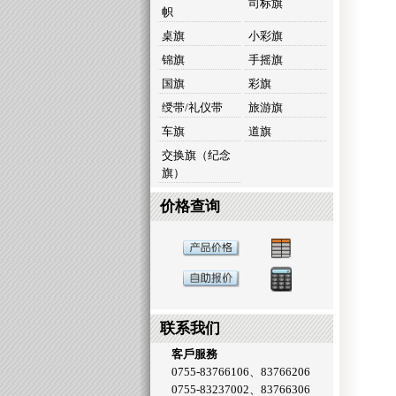
司标旗
帜
桌旗
小彩旗
锦旗
手摇旗
国旗
彩旗
绶带/礼仪带
旅游旗
车旗
道旗
交换旗（纪念
旗）
价格查询
联系我们
客戶服務
0755-83766106、83766206
0755-83237002、83766306