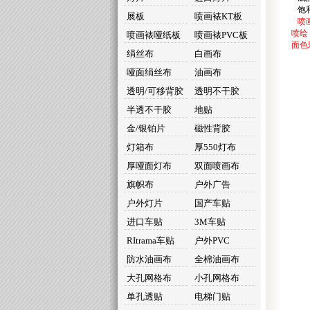
饱和
展板
喷画裱KT板
喷画
喷绘
喷画裱哑纸板
喷画裱PVC板
面色
绢丝布
白画布
哑面绢丝布
油画布
透明/可移背胶
透明不干胶
半透不干胶
地贴
金/银铂片
磁性背胶
灯箱布
厚550灯布
厚哑面灯布
双面喷画布
旗帜布
户外广告
户外灯片
国产车贴
进口车贴
3M车贴
RItrama车贴
户外PVC
防水油画布
全棉油画布
大孔网格布
小孔网格布
单孔透贴
电梯门贴