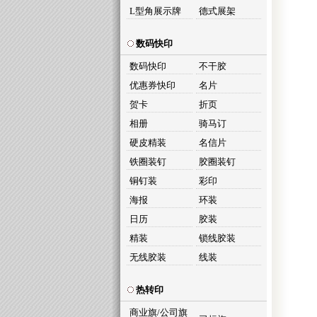
L型角展示牌
德式展架
数码快印
数码快印
不干胶
优惠券快印
名片
贺卡
折页
相册
骑马订
硬皮精装
名信片
铁圈装钉
胶圈装钉
铜钉装
彩印
海报
环装
日历
胶装
精装
锁线胶装
无线胶装
线装
热转印
商业旗/公司旗