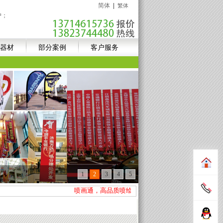
简体
|
繁体
户；
器材
部分案例
客户服务
1
2
3
4
5
喷画通，高品质喷绘服务商；新进高精UV设备+异形