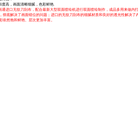
度高，画面清晰细腻，色彩鲜艳.
通进口无纹刀刮布，配合最新大型双面喷绘机进行
双面喷绘
制作，成品多用来做内
，彻底解决了画面错位的问题；进口的无纹刀刮布的细腻材质和良好的透光性解决了
彩依然饱和鲜艳、层次更加丰富。