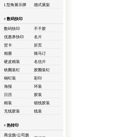
L型角展示牌
德式展架
数码快印
数码快印
不干胶
优惠券快印
名片
贺卡
折页
相册
骑马订
硬皮精装
名信片
铁圈装钉
胶圈装钉
铜钉装
彩印
海报
环装
日历
胶装
精装
锁线胶装
无线胶装
线装
热转印
商业旗/公司旗