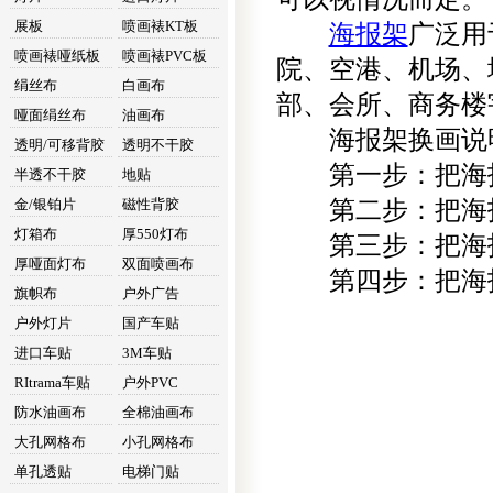
展板
喷画裱KT板
海报架
广泛用
喷画裱哑纸板
喷画裱PVC板
院、空港、机场、
绢丝布
白画布
部、会所、商务楼
哑面绢丝布
油画布
海报架换画说
透明/可移背胶
透明不干胶
第一步：把海报
半透不干胶
地贴
金/银铂片
磁性背胶
第二步：把海报
灯箱布
厚550灯布
第三步：把海报
厚哑面灯布
双面喷画布
第四步：把海报
旗帜布
户外广告
户外灯片
国产车贴
进口车贴
3M车贴
RItrama车贴
户外PVC
防水油画布
全棉油画布
大孔网格布
小孔网格布
单孔透贴
电梯门贴