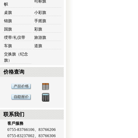
司标旗
帜
桌旗
小彩旗
锦旗
手摇旗
国旗
彩旗
绶带/礼仪带
旅游旗
车旗
道旗
交换旗（纪念
旗）
价格查询
联系我们
客戶服務
0755-83766106、83766206
0755-83237002、83766306