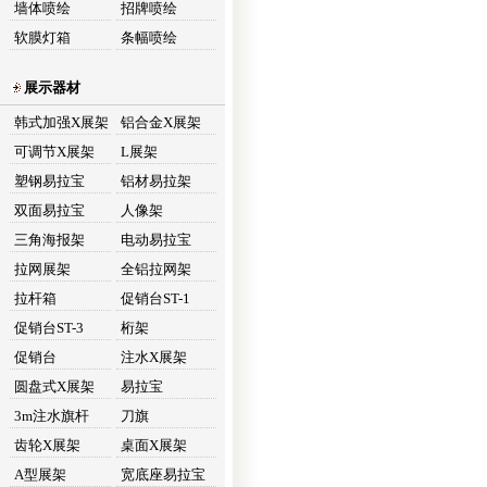
墙体喷绘
招牌喷绘
软膜灯箱
条幅喷绘
展示器材
韩式加强X展架
铝合金X展架
可调节X展架
L展架
塑钢易拉宝
铝材易拉架
双面易拉宝
人像架
三角海报架
电动易拉宝
拉网展架
全铝拉网架
拉杆箱
促销台ST-1
促销台ST-3
桁架
促销台
注水X展架
圆盘式X展架
易拉宝
3m注水旗杆
刀旗
齿轮X展架
桌面X展架
A型展架
宽底座易拉宝