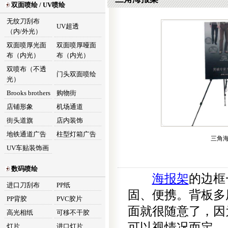
双面喷绘 / UV喷绘
无纹刀刮布
UV超透
（内/外光）
双面喷厚光面
双面喷厚哑面
布（内光）
布（内光）
双喷布（不透
门头双面喷绘
光）
Brooks brothers
购物街
店铺形象
机场通道
街头道旗
店内装饰
地铁通道广告
柱型灯箱广告
三角
UV车贴装饰画
数码喷绘
海报架
的边框
进口刀刮布
PP纸
固、便携。背板多
PP背胶
PVC胶片
面就很随意了，因
高光相纸
可移不干胶
可以视情况而定。
灯片
进口灯片