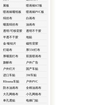
展板
喷画裱KT板
喷画裱哑纸板
喷画裱PVC板
绢丝布
白画布
哑面绢丝布
油画布
透明/可移背胶
透明不干胶
半透不干胶
地贴
金/银铂片
磁性背胶
灯箱布
厚550灯布
厚哑面灯布
双面喷画布
旗帜布
户外广告
户外灯片
国产车贴
进口车贴
3M车贴
RItrama车贴
户外PVC
防水油画布
全棉油画布
大孔网格布
小孔网格布
单孔透贴
电梯门贴