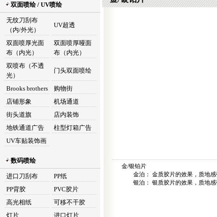
双面喷绘 / UV喷绘
无纹刀刮布
UV超透
（内/外光）
双面喷厚光面
双面喷厚哑面
布（内光）
布（内光）
双喷布（不透
门头双面喷绘
光）
Brooks brothers
购物街
店铺形象
机场通道
街头道旗
店内装饰
地铁通道广告
柱型灯箱广告
UV车贴装饰画
数码喷绘
金/银铂片
金泊： 金质胶片的效果，质地感
进口刀刮布
PP纸
银泊： 银质胶片的效果，质地感
PP背胶
PVC胶片
高光相纸
可移不干胶
灯片
进口灯片