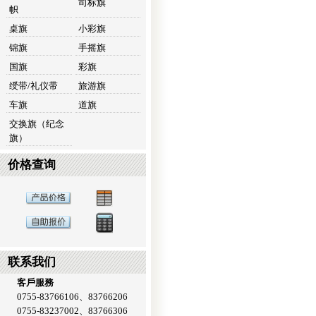
司标旗
帜
桌旗
小彩旗
锦旗
手摇旗
国旗
彩旗
绶带/礼仪带
旅游旗
车旗
道旗
交换旗（纪念
旗）
价格查询
联系我们
客戶服務
0755-83766106、83766206
0755-83237002、83766306