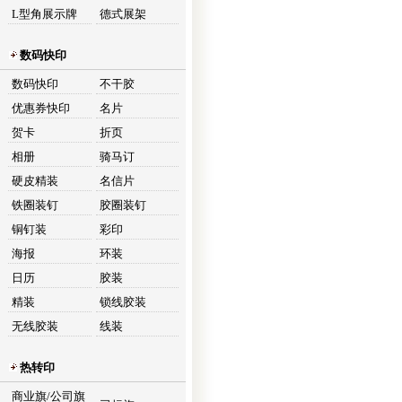
L型角展示牌
德式展架
数码快印
数码快印
不干胶
优惠券快印
名片
贺卡
折页
相册
骑马订
硬皮精装
名信片
铁圈装钉
胶圈装钉
铜钉装
彩印
海报
环装
日历
胶装
精装
锁线胶装
无线胶装
线装
热转印
商业旗/公司旗