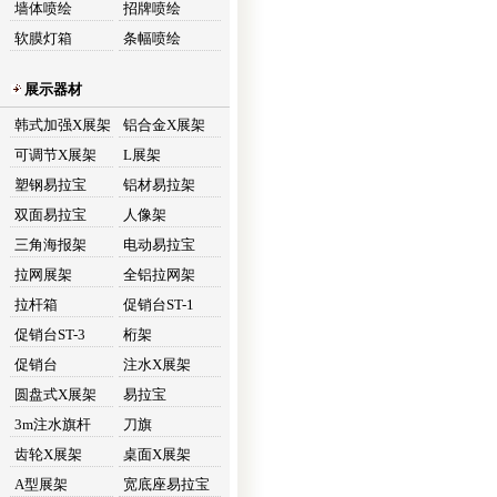
墙体喷绘
招牌喷绘
软膜灯箱
条幅喷绘
展示器材
韩式加强X展架
铝合金X展架
可调节X展架
L展架
塑钢易拉宝
铝材易拉架
双面易拉宝
人像架
三角海报架
电动易拉宝
拉网展架
全铝拉网架
拉杆箱
促销台ST-1
促销台ST-3
桁架
促销台
注水X展架
圆盘式X展架
易拉宝
3m注水旗杆
刀旗
齿轮X展架
桌面X展架
A型展架
宽底座易拉宝